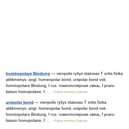
homöopolare Bindung
— vienpolis ryšys statusas T sritis fizika
atitikmenys: angl. homeopolar bond; unipolar bond vok.
homöopolare Bindung, f rus. гомеополярная связь, f pranc.
liaison homopolaire, f …
Fizikos terminų žodynas
unipolar bond
— vienpolis ryšys statusas T sritis fizika
atitikmenys: angl. homeopolar bond; unipolar bond vok.
homöopolare Bindung, f rus. гомеополярная связь, f pranc.
liaison homopolaire, f …
Fizikos terminų žodynas