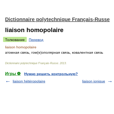
Dictionnaire polytechnique Français-Russe
liaison homopolaire
Толкование
Перевод
liaison homopolaire
атомная связь, гом(е)ополярная связь, ковалентная связь
Dictionnaire polytechnique Français-Russe
.
2013
.
Игры ⚽
Нужно решить контрольную?
liaison hétéropolaire
liaison ionique