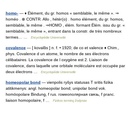
homo-
— ♦ Élément, du gr. homos « semblable, le même ». ⇒
homéo . ⊗ CONTR. Allo , hétér(o) . homo élément, du gr. homos,
semblable, le même . ⇒HOMO , élém. formant Élém. issu du gr. «
semblable, le même », entrant dans la constr. de très nombreux
termes… …
Encyclopédie Universelle
covalence
— [ kovalɑ̃s ] n. f. • 1920; de co et valence ♦ Chim.,
phys. Covalence d un atome, le nombre de ses électrons
célibataires. La covalence de l oxygène est 2. Liaison de
covalence, dans laquelle une orbitale moléculaire est occupée par
deux électrons …
Encyclopédie Universelle
homeopolar bond
— vienpolis ryšys statusas T sritis fizika
atitikmenys: angl. homeopolar bond; unipolar bond vok.
homöopolare Bindung, f rus. гомеополярная связь, f pranc.
liaison homopolaire, f …
Fizikos terminų žodynas