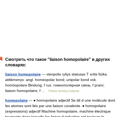
Смотреть что такое "liaison homopolaire" в других
словарях:
liaison homopolaire
— vienpolis ryšys statusas T sritis fizika
atitikmenys: angl. homeopolar bond; unipolar bond vok.
homöopolare Bindung, f rus. гомеополярная связь, f pranc.
liaison homopolaire, f …
Fizikos terminų žodynas
homopolaire
— ● homopolaire adjectif Se dit d une molécule dont
les atomes sont liés par une liaison covalente. ● homopolaire
(expressions) adjectif Machine homopolaire, machine électrique
tournante dans laquelle les lignes d induction ont toujours le