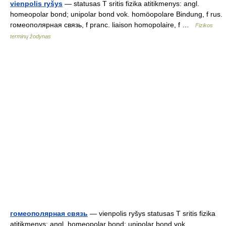
vienpolis ryšys
— statusas T sritis fizika atitikmenys: angl.
homeopolar bond; unipolar bond vok. homöopolare Bindung, f rus.
гомеополярная связь, f pranc. liaison homopolaire, f …
Fizikos
terminų žodynas
гомеополярная связь
— vienpolis ryšys statusas T sritis fizika
atitikmenys: angl. homeopolar bond; unipolar bond vok.