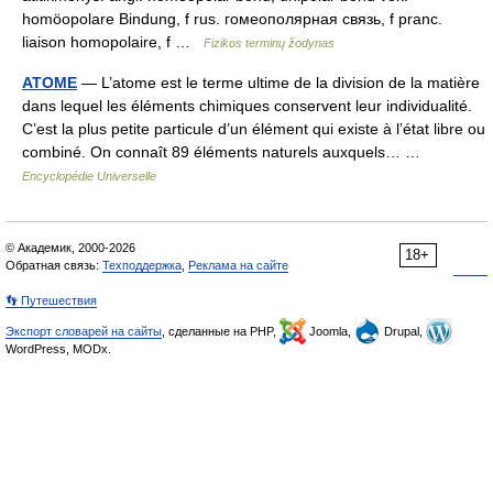
homöopolare Bindung, f rus. гомеополярная связь, f pranc.
liaison homopolaire, f …
Fizikos terminų žodynas
ATOME
— L’atome est le terme ultime de la division de la matière
dans lequel les éléments chimiques conservent leur individualité.
C’est la plus petite particule d’un élément qui existe à l’état libre ou
combiné. On connaît 89 éléments naturels auxquels… …
Encyclopédie Universelle
© Академик, 2000-2026
18+
Обратная связь:
Техподдержка
,
Реклама на сайте
👣 Путешествия
Экспорт словарей на сайты
, сделанные на PHP,
Joomla,
Drupal,
WordPress, MODx.